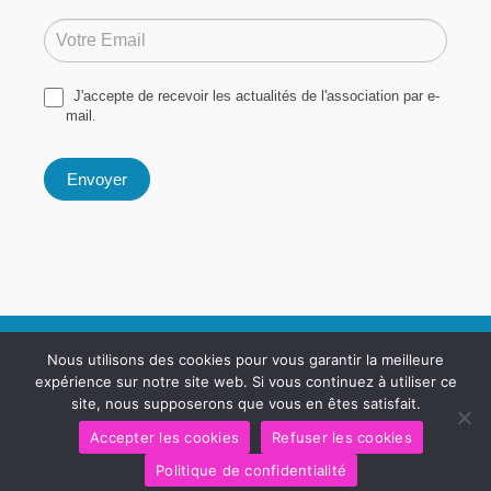
Si
Newsletter
vous
êtes
un
Signup
humain,
ne
remplissez
J'accepte de recevoir les actualités de l'association par e-
pas
ce
mail.
champ.
Envoyer
Le Rêve De Marie Dream Est Une Association Loi 1901 Déclarée Sous
Nous utilisons des cookies pour vous garantir la meilleure
Le Numéro : W712005243
expérience sur notre site web. Si vous continuez à utiliser ce
Le Reve De Marie Dream,
site, nous supposerons que vous en êtes satisfait.
11 Rue Des Lauriers, 71640 GIVRY
Accepter les cookies
Refuser les cookies
Politique de confidentialité
Mentions Légales & Politique De Confidentialité