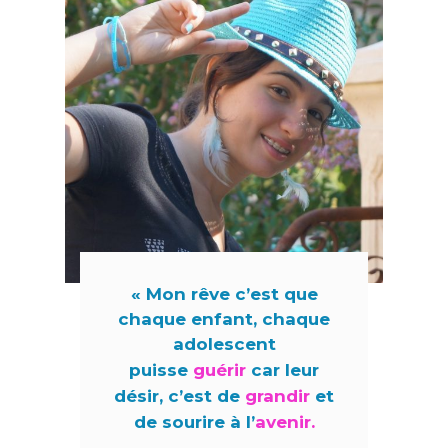
« Mon rêve c’est que
chaque enfant, chaque
adolescent
puisse
guérir
car leur
désir, c’est de
grandir
et
de sourire à l’
avenir.