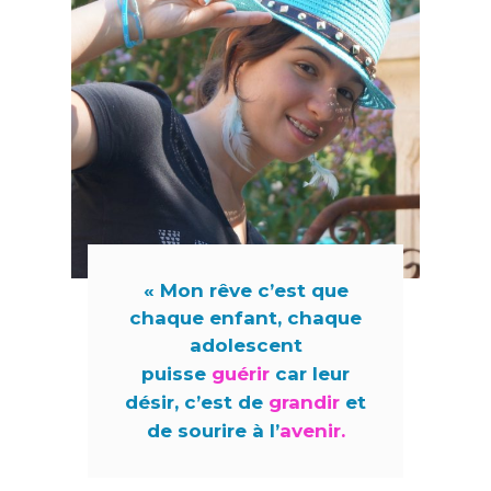
« Mon rêve c’est que
chaque enfant, chaque
adolescent
puisse
guérir
car leur
désir, c’est de
grandir
et
de sourire à l’
avenir.