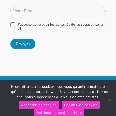
Si
Newsletter
vous
êtes
un
Signup
humain,
ne
remplissez
J'accepte de recevoir les actualités de l'association par e-
pas
ce
mail.
champ.
Envoyer
Le Rêve De Marie Dream Est Une Association Loi 1901 Déclarée Sous
Nous utilisons des cookies pour vous garantir la meilleure
Le Numéro : W712005243
expérience sur notre site web. Si vous continuez à utiliser ce
Le Reve De Marie Dream,
site, nous supposerons que vous en êtes satisfait.
11 Rue Des Lauriers, 71640 GIVRY
Accepter les cookies
Refuser les cookies
Politique de confidentialité
Mentions Légales & Politique De Confidentialité