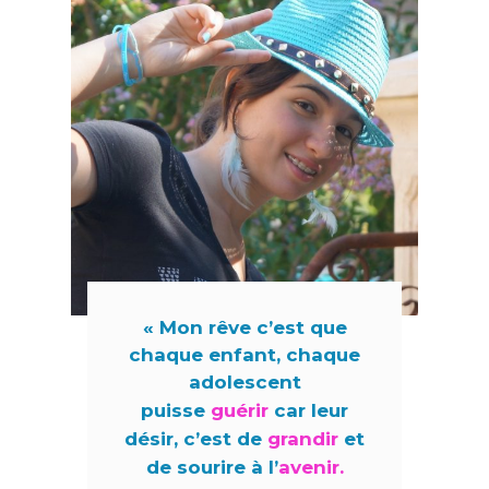
« Mon rêve c’est que
chaque enfant, chaque
adolescent
puisse
guérir
car leur
désir, c’est de
grandir
et
de sourire à l’
avenir.